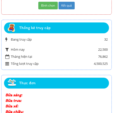
Thống kê truy cập
Đang truy cập
32
22,500
Hôm nay
Tháng hiện tại
76,862
Tổng lượt truy cập
4,500,525
Thực đơn
Bữa sáng:
Bữa trưa:
Bữa xế:
Bữa chiều: