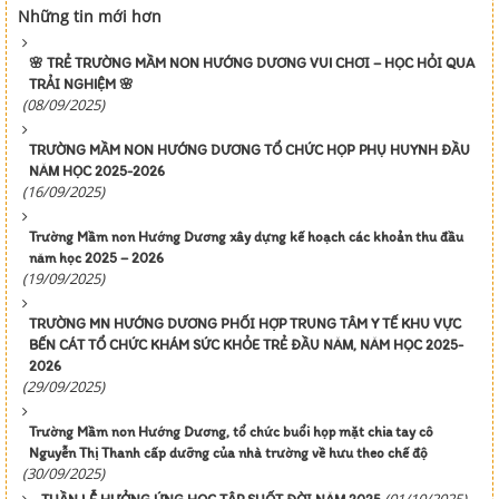
Những tin mới hơn
🌸 TRẺ TRƯỜNG MẦM NON HƯỚNG DƯƠNG VUI CHƠI – HỌC HỎI QUA
TRẢI NGHIỆM 🌸
(08/09/2025)
TRƯỜNG MẦM NON HƯỚNG DƯƠNG TỔ CHỨC HỌP PHỤ HUYNH ĐẦU
NĂM HỌC 2025-2026
(16/09/2025)
Trường Mầm non Hướng Dương xây dựng kế hoạch các khoản thu đầu
năm học 2025 – 2026
(19/09/2025)
TRƯỜNG MN HƯỚNG DƯƠNG PHỐI HỢP TRUNG TÂM Y TẾ KHU VỰC
BẾN CÁT TỔ CHỨC KHÁM SỨC KHỎE TRẺ ĐẦU NĂM, NĂM HỌC 2025-
2026
(29/09/2025)
Trường Mầm non Hướng Dương, tổ chức buổi họp mặt chia tay cô
Nguyễn Thị Thanh cấp dưỡng của nhà trường về hưu theo chế độ
(30/09/2025)