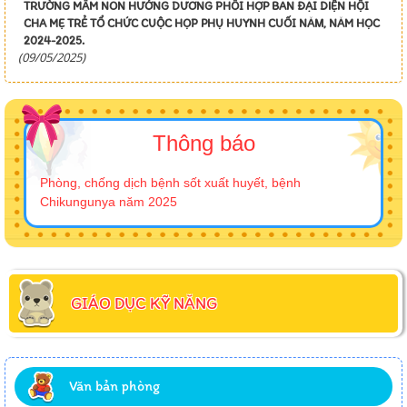
TRƯỜNG MẦM NON HƯỚNG DƯƠNG PHỐI HỢP BAN ĐẠI DIỆN HỘI
CHA MẸ TRẺ TỔ CHỨC CUỘC HỌP PHỤ HUYNH CUỐI NĂM, NĂM HỌC
2024-2025.
(09/05/2025)
Thông báo
Phòng, chống dịch bệnh sốt xuất huyết, bệnh
Chikungunya năm 2025
GIÁO DỤC KỸ NĂNG
Văn bản phòng