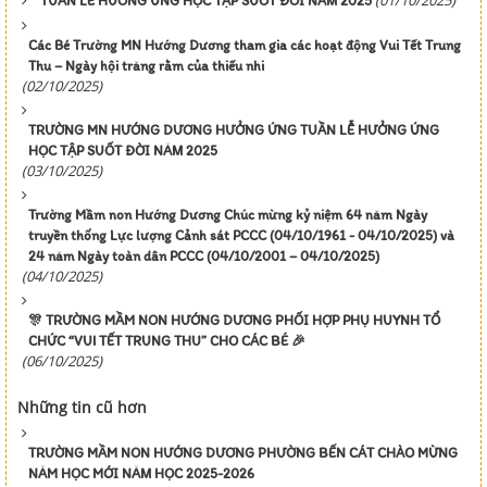
(01/10/2025)
TUẦN LỄ HƯỞNG ỨNG HỌC TẬP SUỐT ĐỜI NĂM 2025
Các Bé Trường MN Hướng Dương tham gia các hoạt động Vui Tết Trung
Thu – Ngày hội trăng rằm của thiếu nhi
(02/10/2025)
TRƯỜNG MN HƯỚNG DƯƠNG HƯỞNG ỨNG TUẦN LỄ HƯỞNG ỨNG
HỌC TẬP SUỐT ĐỜI NĂM 2025
(03/10/2025)
Trường Mầm non Hướng Dương Chúc mừng kỷ niệm 64 năm Ngày
truyền thống Lực lượng Cảnh sát PCCC (04/10/1961 - 04/10/2025) và
24 năm Ngày toàn dân PCCC (04/10/2001 – 04/10/2025)
(04/10/2025)
🎊 TRƯỜNG MẦM NON HƯỚNG DƯƠNG PHỐI HỢP PHỤ HUYNH TỔ
CHỨC “VUI TẾT TRUNG THU” CHO CÁC BÉ 🎉
(06/10/2025)
Những tin cũ hơn
TRƯỜNG MẦM NON HƯỚNG DƯƠNG PHƯỜNG BẾN CÁT CHÀO MỪNG
NĂM HỌC MỚI NĂM HỌC 2025-2026