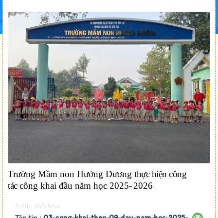
Trường Mầm non Hướng Dương
thực hiện công
tác
công khai
đầu năm học 2025
-
2026
File đính kèm
Tập tin :
03-cong-khai-theo-09-dau-nam-hoc-2025-