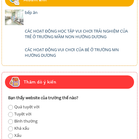
bếp ăn
CÁC HOẠT ĐỘNG HỌC TẬP VUI CHƠI TRẢI NGHIỆM CỦA
TRẺ Ở TRƯỜNG MẦM NON HƯỚNG DƯƠNG
CÁC HOẠT ĐỘNG VUI CHƠI CỦA BÉ Ở TRƯỜNG MN
HƯỚNG DƯƠNG
Thăm dò ý kiến
Bạn thấy website của trường thế nào?
Quá tuyệt vời
Tuyệt vời
Bình thường
Khá xấu
Xấu