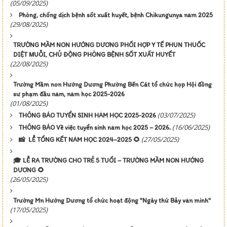
(05/09/2025)
Phòng, chống dịch bệnh sốt xuất huyết, bệnh Chikungunya năm 2025
(29/08/2025)
TRƯỜNG MẦM NON HƯỚNG DƯƠNG PHỐI HỢP Y TẾ PHUN THUỐC
DIỆT MUỖI, CHỦ ĐỘNG PHÒNG BỆNH SỐT XUẤT HUYẾT
(22/08/2025)
Trường Mầm non Hướng Dương Phường Bến Cát tổ chức họp Hội đồng
sư phạm đầu năm, năm học 2025-2026
(01/08/2025)
(03/07/2025)
THÔNG BÁO TUYỂN SINH HĂM HỌC 2025-2026
(16/06/2025)
THÔNG BÁO Về việc tuyển sinh năm học 2025 – 2026.
(27/05/2025)
📸 LỄ TỔNG KẾT NĂM HỌC 2024–2025 🌻
🎓 LỄ RA TRƯỜNG CHO TRẺ 5 TUỔI – TRƯỜNG MẦM NON HƯỚNG
DƯƠNG 🌻
(26/05/2025)
Trường Mn Hướng Dương tổ chức hoạt động "Ngày thứ Bảy văn minh"
(17/05/2025)