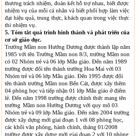
thương trách nhiệm, đoàn kết hỗ trợ nhau, biết được
nhiệm vụ của mỗi cá nhân và biết phối hợp làm việc
đạt hiệu quả, trung thực, khách quan trong việc thực
thi nhiệm vụ.
5.
Tóm tắt quá trình hình thành và phát triển của
cơ sở giáo
dục.
Trường
Mầm non Hướng Dương được thành lập năm
1985 với tên
Trường Mầm non
8/3,
trường Mầm non
có 02 Nhóm trẻ và 06 lớp Mẫu giáo. Đến năm 1989
trường được đổi tên
thành
trường Hoa Mai với 03
N
hóm trẻ và 06 lớp Mẫu giáo. Đến 1995 được đổi
tên
thành
trường Mầm non Bến Cát, được xây thêm
04 phòng học và tiếp nhận 01 lớp Mẫu giáo ở điểm
lẻ. Đến năm 1998 trường được chính thức mang tên
trường
Mầm non Hướng Dương
với quy mô
03
N
hóm trẻ và 09 lớp Mẫu giáo. Đến năm 2004 trường
được xây dựng mới giai đoạn 1 với 08 phòng học,
các khối văn phòng, hành chính
,
tháng 01/2008
trường được xây dựng mới giai đoạn 2
với
10 phòng