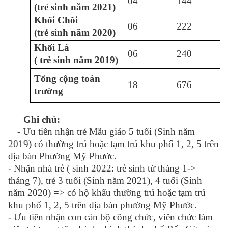
04
144
(trẻ sinh năm 20
2
1)
Khối Chồi
06
222
(trẻ sinh năm 2020)
Khối Lá
06
2
40
( trẻ sinh năm 201
9
)
Tổng cộng toàn
18
676
trường
Ghi chú:
- Ưu tiên nhận trẻ Mẫu giáo 5 tuổi (Sinh năm
2019) có thường trú hoặc tạm trú khu phố 1, 2, 5 trên
địa bàn Phường Mỹ Phước.
- Nhận nhà trẻ ( sinh 2022: trẻ sinh từ tháng 1->
tháng 7), trẻ 3 tuổi (Sinh năm 2021), 4 tuổi (Sinh
năm 2020) => có hộ khẩu thường trú hoặc tạm trú
khu phố 1, 2, 5 trên địa bàn phường Mỹ Phước.
- Ưu tiên nhận con cán bộ công chức, viên chức làm