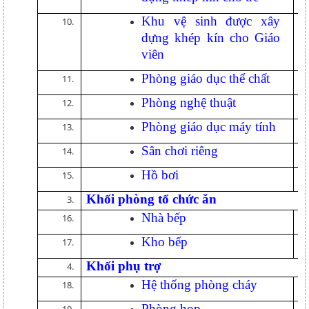
Khu vệ sinh được xây
1
dựng khép kín cho Giáo
viên
Phòng giáo dục thể chất
0
Phòng nghệ thuật
0
Phòng giáo dục máy tính
0
Sân chơi riêng
0
Hồ bơi
0
Khối phòng tổ chức ăn
Nhà bếp
0
Kho bếp
0
Khối phụ trợ
Hệ thống phòng cháy
0
Phòng họp
0