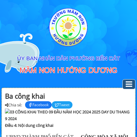
ỦY BAN NHÂN DÂN PHƯỜNG BẾN CÁT
MẦM NON HƯỚNG DƯƠNG
Ba công khai
Chia sẻ:
Facebook
Tweet
Điều 4: Nội dung công khai
UBND THÀNH PHỐ BẾN CÁT
CỘNG HÒA XÃ HỘI