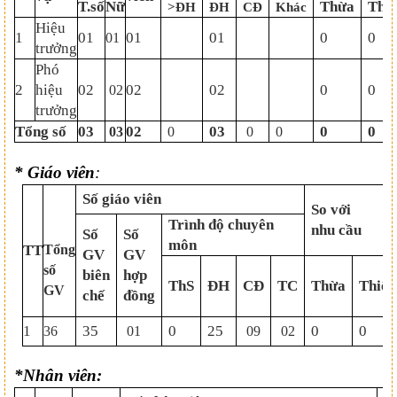
T.số
Nữ
Thừa
Thi
>ĐH
ĐH
CĐ
Khác
Hiệu
1
01
01
01
0
0
01
trưởng
Phó
2
hiệu
02
02
02
0
0
02
trưởng
Tổng số
03
02
03
0
0
03
0
0
0
*
G
iáo viên
:
Số giáo viên
So với
Trình độ chuyên
nhu cầu
Số
Số
môn
TT
Tổng
GV
GV
số
biên
hợp
ThS
ĐH
CĐ
TC
Thừa
Thiếu
GV
chế
đồng
1
35
0
25
0
0
36
01
09
02
*Nhân viên: