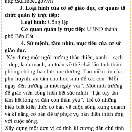
http:csdl.moet.gov.vn
3. Loại hình của cơ sở giáo dục, cơ quan/ tổ
chức quản lý trực tiếp:
Loại hình
: Công lập
Cơ quan quản lý trực tiếp
: UBND thành
phố Bến Cát
4.
Sứ mệnh, tầm nhìn, mục tiêu của cơ sở
giáo
dục.
Xây dựng một ngôi trường thân thiện, xanh – sạch
– đẹp, lành mạnh, an toàn về thể chất lẫn
tinh thần,
phòng chống bạo lực học đường. Tạo niềm tin của
phụ huynh, an tâm cho học sinh để các con “Mỗi
ngày đến trường là một ngày vui”. Một môi trường
để giáo viên cống hiến hết sức mình “Tận tụy tận
tâm hết lòng vì đàn con thân yêu”. Trẻ có những
hiểu biết kiến thức cơ bản về cuộc sống xung quanh
và kĩ năng cơ bản để tự phục vụ bản thân thích ứng
với cuộc sống.
Xây dựng một đơn vị có tính kỉ cương dân chủ tình