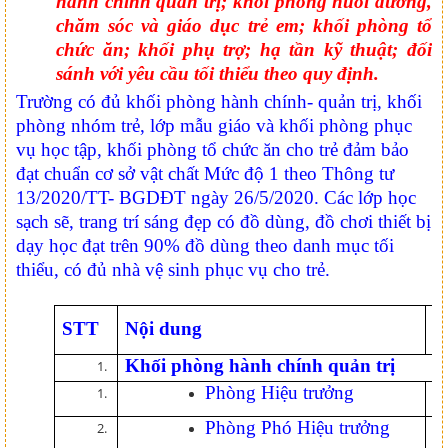
hành chính quản trị; khối phòng
nuôi dưỡng,
chăm sóc và giáo dục trẻ em; khối phòng tổ
chức ăn; khối phụ trợ; hạ tần kỹ thuật; đối
sánh với yêu cầu tối thiểu theo quy định.
Trường có đủ khối phòng hành chính- quản trị, khối
phòng nhóm trẻ, lớp mẫu giáo và khối phòng phục
vụ học tập, khối phòng tổ chức ăn cho trẻ đảm bảo
đạt chuẩn cơ sở vật chất Mức độ 1 theo Thông tư
13/2020/TT- BGDĐT ngày 26/5/2020. Các lớp học
sạch sẽ, trang trí sáng đẹp có đồ dùng, đồ chơi thiết bị
dạy học đạt trên 90% đồ dùng theo danh mục tối
thiểu, có đủ nhà vệ sinh phục vụ cho trẻ.
STT
Nội dung
S
Khối phòng hành chính quản trị
Phòng Hiệu trưởng
0
Phòng Phó Hiệu trưởng
0