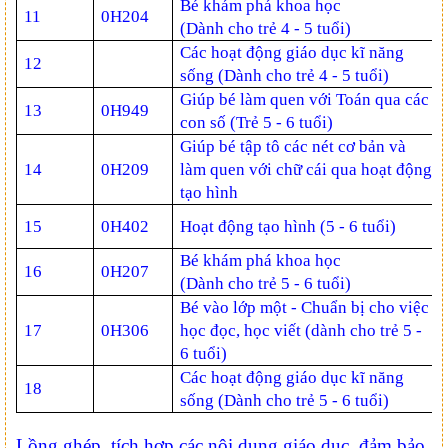
Bé khám phá khoa học
11
0H204
(Dành cho trẻ 4 - 5 tuổi)
Các hoạt động giáo dục kĩ năng
12
sống (Dành cho trẻ 4 - 5 tuổi)
Giúp bé làm quen với Toán qua các
13
0H949
con số (Trẻ 5 - 6 tuổi)
Giúp bé tập tô các nét cơ bản và
14
0H209
làm quen với chữ cái qua hoạt động
tạo hình
15
0H402
Hoạt động tạo hình (5 - 6 tuổi)
Bé khám phá khoa học
16
0H207
(Dành cho trẻ 5 - 6 tuổi)
Bé vào lớp một - Chuẩn bị cho việc
17
0H306
học đọc, học viết (dành cho trẻ 5 -
6 tuổi)
Các hoạt động giáo dục kĩ năng
18
sống (Dành cho trẻ 5 - 6 tuổi)
Lồng ghép, tích hợp các nội dung giáo dục, đảm bảo