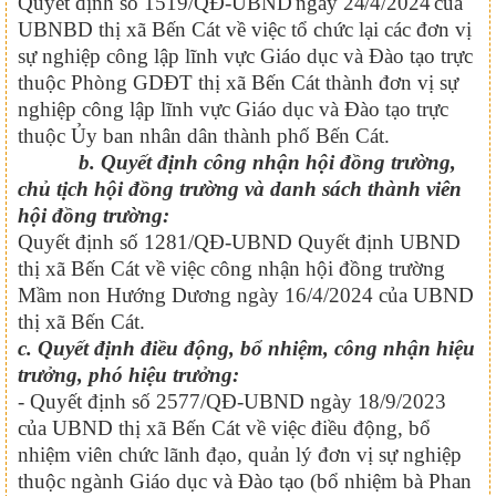
Quyết định số
1519
/QĐ-UB
ND
ngày
24
/4/
2024
của
UBNBD thị xã Bến Cát về việc tổ chức lại các đơn vị
sự nghiệp công lập lĩnh vực Giáo dục và Đào tạo trực
thuộc Phòng GDĐT thị xã Bến Cát thành đơn vị sự
nghiệp công lập lĩnh vực Giáo dục và Đào tạo trực
thuộc Ủy ban nhân dân thành phố Bến Cát.
b.
Quyết định công nhận hội đồng trường,
chủ tịch hội đồng trường và danh sách thành viên
hội đồng trường
:
Quyết định số
1281
/QĐ-UBND Quyết định UBND
thị xã Bến Cát về việc công nhận hội đồng trường
Mầm non Hướng Dương ngày 16/
4
/2024 của UBND
thị xã Bến Cát
.
c. Quyết định điều động, bổ nhiệm, công nhận hiệu
trưởng, phó hiệu trưởng:
- Quyết định số 2577/QĐ-UBND ngày 18/9/2023
của UBND thị xã Bến Cát về việc điều động, bổ
nhiệm viên chức lãnh đạo, quản lý đơn vị sự nghiệp
thuộc ngành Giáo dục và Đào tạo (bổ nhiệm bà Phan