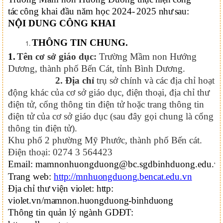
tác
công khai
đầu năm học 2024
-
2025
như
sau:
NỘI DUNG CÔNG
KHAI
THÔNG TIN CHUNG.
1.
Tên cơ sở giáo dục:
Trường Mầm non Hướng
Dương, thành phố Bến Cát,
tỉnh Bình Dương
.
2.
Địa chỉ
trụ sở chính và các địa chỉ hoạt
động khác của cơ sở giáo dục, điện thoại, địa chỉ thư
điện tử, cổng thông tin điện tử hoặc trang thông tin
điện tử của cơ sở giáo dục (sau đây gọi chung là cổng
thông tin điện tử).
Khu phố 2 phường Mỹ Phước, thành phố Bến cát
.
Điện thoại: 0274 3 564423
Email: mamnonhuongduong@bc.sgdbinhduong.edu.v
Trang web:
http://mnhuongduong.bencat.edu.vn
Địa chỉ thư viện violet: http:
violet.vn/mamnon.huongduong-binhduong
Thông tin quản lý ngành GDĐT: