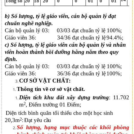
Tổng số
20
18
20
01
01
0
0
0
0
b) Số lượng, tỷ lệ giáo viên, cán bộ quản lý đạt
chuẩn nghề nghiệp.
Cán bộ quản lý 0
3
: 03/03 đạt chuẩn
tỷ lệ
100%;
Giáo viên
36
: 34/36 đạt chuẩn
tỷ lệ
94.4
%;
c) Số lượng, tỷ lệ giáo viên cán bộ quản lý và nhân
viên hoàn thành bồi dưỡng hằng năm theo quy
định.
Cán bộ quản lý 0
3
: 03/03 đạt chuẩn
tỷ lệ
100%;
Giáo viên
36
: 36/36 đạt chuẩn
tỷ lệ
100
%;
CƠ SỞ VẬT CHẤT:
Thông tin về cơ sở vật chất.
Diện tích khu đất xây dựng trường
: 11.702
2
m
, Điểm trường 01 Điểm;
Diện tích bình quân tối thiểu cho một học sinh
2
20,
3
m
:
Đạt yêu
cầu
Số lượng, hạng mục thuộc các khối phòng