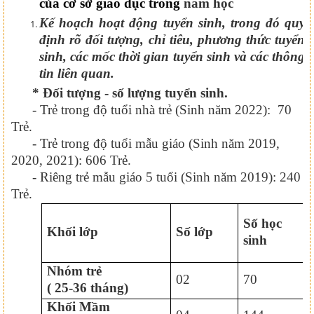
của cơ sở giáo dục trong
năm học
Kế hoạch hoạt động tuyển sinh, trong đó quy
định rõ đối tượng, chỉ tiêu, phương thức tuyển
sinh, các mốc thời gian tuyển sinh và các thông
tin liên quan.
* Đối tượng
- số lượng
tuyển sinh.
- Trẻ trong độ tuổi nhà trẻ (Sinh năm 20
2
2): 7
0
Trẻ.
- Trẻ trong độ tuổi mẫu giáo (Sinh năm 2019,
2020, 20
2
1): 60
6
Trẻ.
- Riêng trẻ mẫu giáo 5 tuổi (Sinh năm 2019): 2
40
Trẻ.
Số học
Khối lớp
Số lớp
sinh
Nhóm trẻ
02
7
0
( 25-36 tháng)
Khối Mầm