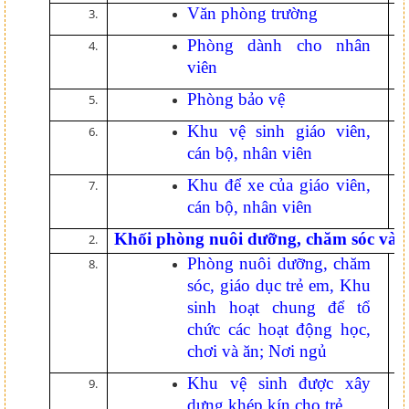
Văn phòng trường
0
Phòng dành cho nhân
0
viên
Phòng bảo vệ
0
Khu vệ sinh giáo viên,
0
cán bộ, nhân viên
Khu để xe của giáo viên,
0
cán bộ, nhân viên
Khối phòng nuôi dưỡng, chăm sóc và g
Phòng nuôi dưỡng, chăm
1
sóc, giáo dục trẻ em, Khu
sinh hoạt chung để tổ
chức các hoạt động học,
chơi và ăn; Nơi ngủ
Khu vệ sinh được xây
1
dựng khép kín cho trẻ