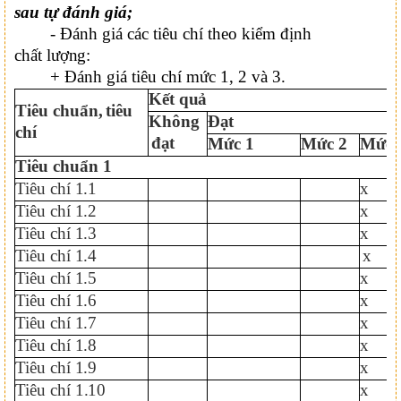
sau tự đánh giá;
-
Đánh giá các tiêu chí theo kiểm định
chất
lượng:
+
Đánh giá tiêu chí mức 1, 2 và
3.
Kết
quả
Tiêu chuẩn,
tiêu
Không
Đạt
chí
đạt
Mức
1
Mức
2
Mức
Tiêu chuẩn
1
Tiêu chí
1.1
x
Tiêu chí
1.2
x
Tiêu chí
1.3
x
Tiêu chí
1.4
x
Tiêu chí
1.5
x
Tiêu chí
1.6
x
Tiêu chí
1.7
x
Tiêu chí
1.8
x
Tiêu chí
1.9
x
Tiêu chí
1.10
x