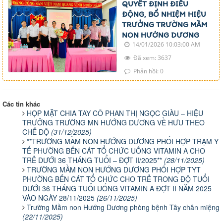
QUYẾT ĐỊNH ĐIỀU
ĐỘNG, BỔ NHIỆM HIỆU
TRƯỞNG TRƯỜNG MẦM
NON HƯỚNG DƯƠNG
14/01/2026 10:03:00 AM
Đã xem: 3637
Phản hồi: 0
Các tin khác
HỌP MẶT CHIA TAY CÔ PHAN THỊ NGỌC GIÀU – HIỆU
TRƯỞNG TRƯỜNG MN HƯỚNG DƯƠNG VỀ HƯU THEO
CHẾ ĐỘ
(31/12/2025)
**TRƯỜNG MẦM NON HƯỚNG DƯƠNG PHỐI HỢP TRẠM Y
TẾ PHƯỜNG BẾN CÁT TỔ CHỨC UỐNG VITAMIN A CHO
TRẺ DƯỚI 36 THÁNG TUỔI – ĐỢT II/2025**
(28/11/2025)
TRƯỜNG MẦM NON HƯỚNG DƯƠNG PHỐI HỢP TYT
PHƯỜNG BẾN CÁT TỔ CHỨC CHO TRẺ TRONG ĐỘ TUỔI
DƯỚI 36 THÁNG TUỔI UỐNG VITAMIN A ĐỢT II NĂM 2025
VÀO NGÀY 28/11/2025
(26/11/2025)
Trường Mầm non Hướng Dương phòng bệnh Tây chân miệng
(22/11/2025)