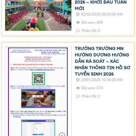
2026 – KHỞI ĐẦU TUẦN
MỚI
02/02/2026 08:20:00 AM
Đã xem: 499
Phản hồi: 0
TRƯỜNG TRƯỜNG MN
HƯỚNG DƯƠNG HƯỚNG
DẪN RÀ SOÁT – XÁC
NHẬN THÔNG TIN HỒ SƠ
TUYỂN SINH 2026
29/01/2026 10:34:00 AM
Đã xem: 674
Phản hồi: 0