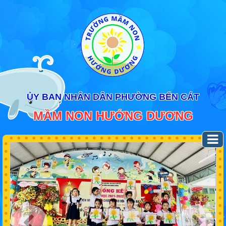
ỦY BAN NHÂN DÂN PHƯỜNG BẾN CÁT
MẦM NON HƯỚNG DƯƠNG