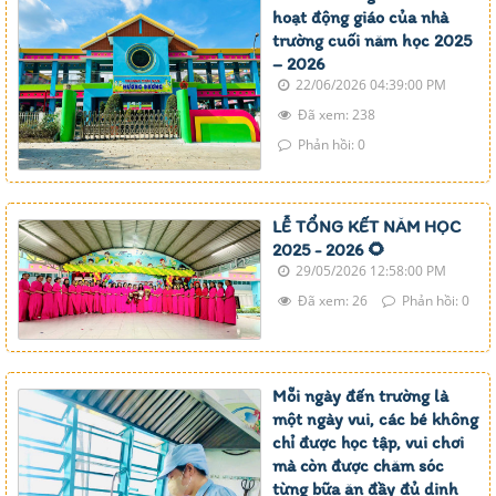
hoạt động giáo của nhà
trường cuối năm học 2025
– 2026
22/06/2026 04:39:00 PM
Đã xem: 238
Phản hồi: 0
LỄ TỔNG KẾT NĂM HỌC
2025 - 2026 🌻
29/05/2026 12:58:00 PM
Đã xem: 26
Phản hồi: 0
Mỗi ngày đến trường là
một ngày vui, các bé không
chỉ được học tập, vui chơi
mà còn được chăm sóc
từng bữa ăn đầy đủ dinh