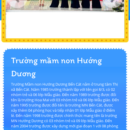
Trường mầm non Hướng
Dương
Trường Mầm non Hướng Dương Bến Cát nằm ở trung tâm Thị
xã Bến Cát. Năm 1985 trường thành lập với tên gọi 8/3, có 02
nhóm trẻ và 06 lớp Mẫu giáo. Đến năm 1989 trường được đổi
tên là trường Hoa Mai với 03 nhóm trẻ và 06 lớp Mẫu giáo. Đến
năm 1995 trường được đổi tên là trường MN Bến Cát, được
xây thêm 04 phòng học và tiếp nhận 01 lớp Mẫu giáo ở điểm
lẻ. Đến năm 1998 trường được chính thức mang tên là trường
MN Hướng Dương có 03 nhóm trẻ và 09 lớp Mẫu giáo. Đến
năm 2004 trường được xây dựng mới giai đoạn 1 với 08 phòng