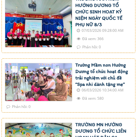
HƯỚNG DƯƠNG TỔ
CHỨC SINH HOẠT KỶ
NIỆM NGÀY QUỐC TẾ
PHỤ NỮ 8/3
07/03/2026 09:28:00 AM
Đã xem: 366
Phản hồi: 0
Trường Mầm non Hướng
Dương tổ chức hoạt động
trải nghiệm với chủ đề
“Spa nhi dành tặng mẹ”
06/03/2026 10:34:00 AM
Đã xem: 580
Phản hồi: 0
TRƯỜNG MN HƯỚNG
DƯƠNG TỔ CHỨC LIÊN