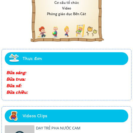
Cơ cấu tổ chức
Video
Phòng giáo dục Bến Cát
Thực đơn
Bữa sáng:
Bữa trưa:
Bữa xế:
Bữa chiều:
Videos Clips
DẠY TRẺ PHA NƯỚC CAM