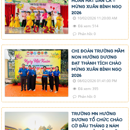
HOAN HÁT DÂN CA –
MỪNG XUÂN BÍNH NGỌ
2026
10/02/2026 11:20:00 AM
Đã xem: 514
Phản hồi: 0
CHI ĐOÀN TRƯỜNG MẦM
NON HƯỚNG DƯƠNG
ĐẠT THÀNH TÍCH CHÀO
MỪNG XUÂN BÍNH NGỌ
2026
08/02/2026 01:41:00 PM
Đã xem: 395
Phản hồi: 0
TRƯỜNG MN HƯỚNG
DƯƠNG TỔ CHỨC CHÀO
CỜ ĐẦU THÁNG 2 NĂM