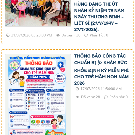
HÙNG ĐẶNG THỊ ÚT
NHÂN KỶ NIỆM 79 NĂM
NGÀY THƯƠNG BINH -
LIỆT SĨ (27/7/1947 –
27/7/2026).
31/07/2026 03:28:00 PM
Đã xem: 30
Phản hồi: 0
THÔNG BÁO CÔNG TÁC
CHUẨN BỊ 🩺 KHÁM SỨC
KHỎE ĐỊNH KỲ MIỄN PHÍ
CHO TRẺ MẦM NON NĂM
2026
17/07/2026 11:54:00 AM
Đã xem: 28
Phản hồi: 0