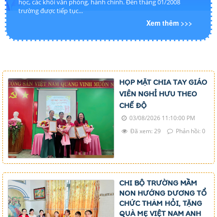
học, các khối văn phòng, hành chính. Đến tháng 01/2008
trường được tiếp tục...
Xem thêm >>>
HỌP MẶT CHIA TAY GIÁO
VIÊN NGHỈ HƯU THEO
CHẾ ĐỘ
03/08/2026 11:10:00 PM
Đã xem: 29
Phản hồi: 0
CHI BỘ TRƯỜNG MẦM
NON HƯỚNG DƯƠNG TỔ
CHỨC THĂM HỎI, TẶNG
QUÀ MẸ VIỆT NAM ANH