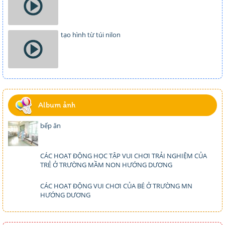
tạo hình từ túi nilon
Album ảnh
bếp ăn
CÁC HOẠT ĐỘNG HỌC TẬP VUI CHƠI TRẢI NGHIỆM CỦA
TRẺ Ở TRƯỜNG MẦM NON HƯỚNG DƯƠNG
CÁC HOẠT ĐỘNG VUI CHƠI CỦA BÉ Ở TRƯỜNG MN
HƯỚNG DƯƠNG