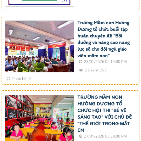
Trường Mầm non Hướng
Dương tổ chức buổi tập
huấn chuyên đề “Bồi
dưỡng và nâng cao năng
lực số cho đội ngũ giáo
viên mầm non”
28/01/2026 05:14:00 PM
Đã xem: 395
Phản hồi: 0
TRƯỜNG MẦM NON
HƯỚNG DƯƠNG TỔ
CHỨC HỘI THI "BÉ VẼ
SÁNG TẠO" VỚI CHỦ ĐỀ
“THẾ GIỚI TRONG MẮT
EM
27/01/2026 03:38:00 PM