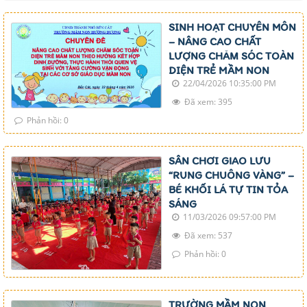
SINH HOẠT CHUYÊN MÔN
– NÂNG CAO CHẤT
LƯỢNG CHĂM SÓC TOÀN
DIỆN TRẺ MẦM NON
22/04/2026 10:35:00 PM
Đã xem: 395
Phản hồi: 0
SÂN CHƠI GIAO LƯU
“RUNG CHUÔNG VÀNG” –
BÉ KHỐI LÁ TỰ TIN TỎA
SÁNG
11/03/2026 09:57:00 PM
Đã xem: 537
Phản hồi: 0
TRƯỜNG MẦM NON