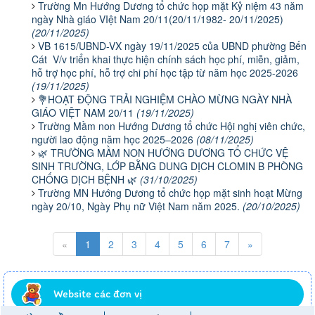
Trường Mn Hướng Dương tổ chức họp mặt Kỷ niệm 43 năm
ngày Nhà giáo VIệt Nam 20/11(20/11/1982- 20/11/2025)
(20/11/2025)
VB 1615/UBND-VX ngày 19/11/2025 của UBND phường Bến
Cát V/v triển khai thực hiện chính sách học phí, miễn, giảm,
hỗ trợ học phí, hỗ trợ chi phí học tập từ năm học 2025-2026
(19/11/2025)
💐HOẠT ĐỘNG TRẢI NGHIỆM CHÀO MỪNG NGÀY NHÀ
GIÁO VIỆT NAM 20/11
(19/11/2025)
Trường Mầm non Hướng Dương tổ chức Hội nghị viên chức,
người lao động năm học 2025–2026
(08/11/2025)
🌿 TRƯỜNG MẦM NON HƯỚNG DƯƠNG TỔ CHỨC VỆ
SINH TRƯỜNG, LỚP BẰNG DUNG DỊCH CLOMIN B PHÒNG
CHỐNG DỊCH BỆNH 🌿
(31/10/2025)
Trường MN Hướng Dương tổ chức họp mặt sinh hoạt Mừng
ngày 20/10, Ngày Phụ nữ Việt Nam năm 2025.
(20/10/2025)
«
1
2
3
4
5
6
7
»
Website các đơn vị