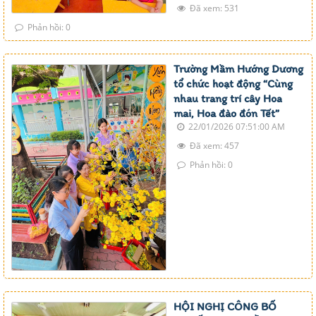
Đã xem: 531
Phản hồi: 0
Trường Mầm Hướng Dương
tổ chức hoạt động “Cùng
nhau trang trí cây Hoa
mai, Hoa đào đón Tết”
22/01/2026 07:51:00 AM
Đã xem: 457
Phản hồi: 0
HỘI NGHỊ CÔNG BỐ