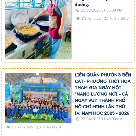
dưỡng.
25/05/2026 01:05:00 PM
Đã xem: 22
Phản hồi: 0
LIÊN QUÂN PHƯỜNG BẾN
CÁT- PHƯỜNG THỚI HOÀ
THAM GIA NGÀY HỘI
"NĂNG LƯỢNG MỚI - CẢ
NGÀY VUI" THÀNH PHỐ
HỒ CHÍ MINH LẦN THỨ
IV, NĂM HỌC 2025 - 2026
23/04/2026 11:46:00 AM
Đã xem: 455
Phản hồi: 0