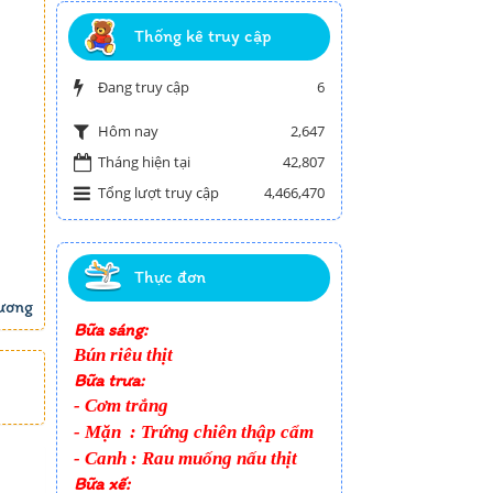
Thống kê truy cập
Đang truy cập
6
2,647
Hôm nay
Tháng hiện tại
42,807
Tổng lượt truy cập
4,466,470
Thực đơn
ương
Bữa sáng:
Bún riêu thịt
Bữa trưa:
- Cơm trắng
- Mặn
: Trứng
chiên thập cẩm
- Canh :
Rau muống nấu thịt
Bữa xế: