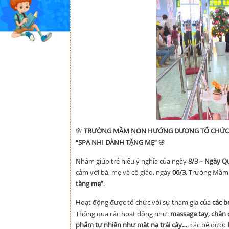
🌸
TRƯỜNG MẦM NON HƯỚNG DƯƠNG TỔ CHỨC 
“SPA NHI DÀNH TẶNG MẸ”
🌸
Nhằm giúp trẻ hiểu ý nghĩa của ngày
8/3 – Ngày Q
cảm với bà, mẹ và cô giáo, ngày
06/3
, Trường Mầm 
tặng mẹ”
.
Hoạt động được tổ chức với sự tham gia của
các b
Thông qua các hoạt động như:
massage tay, chân 
phẩm tự nhiên như mặt nạ trái cây…
, các bé đượ