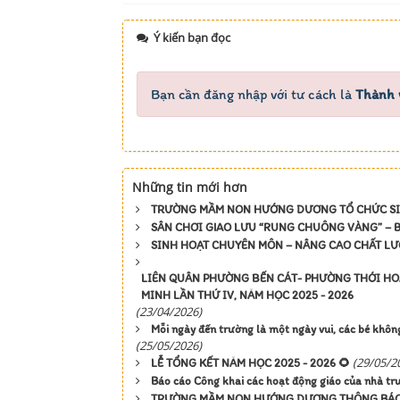
Ý kiến bạn đọc
Bạn cần đăng nhập với tư cách là
Thành 
Những tin mới hơn
TRƯỜNG MẦM NON HƯỚNG DƯƠNG TỔ CHỨC SIN
SÂN CHƠI GIAO LƯU “RUNG CHUÔNG VÀNG” – B
SINH HOẠT CHUYÊN MÔN – NÂNG CAO CHẤT LƯ
LIÊN QUÂN PHƯỜNG BẾN CÁT- PHƯỜNG THỚI HOÀ
MINH LẦN THỨ IV, NĂM HỌC 2025 - 2026
(23/04/2026)
Mỗi ngày đến trường là một ngày vui, các bé khôn
(25/05/2026)
(29/05/2
LỄ TỔNG KẾT NĂM HỌC 2025 - 2026 🌻
Báo cáo Công khai các hoạt động giáo của nhà t
TRƯỜNG MẦM NON HƯỚNG DƯƠNG THÔNG BÁO 