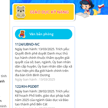
GIÁO DỤC KỸ NĂNG
Văn bản phòng
1124/UBND-NC
Ngày ban hành: 13/03/2025. Trích yếu:
Quyết đinh phê duyệt Danh mục thủ
tục hành chính thuộc thẩm quyền giải
quyết của sở, ban, ngành, Ủy ban nhân
dân cấp huyện, Ủy ban nhân dân cấp xã
thực hiện phi địa giới hành chính trên
địa bàn tỉnh Bình Dương
 tình
Ngày ban hành : 13/03/2025
ành
122/KH-PGDĐT
Ngày ban hành: 28/02/2025. Trích yếu:
.
Kế hoạch Phổ biến, giáo dục pháp luật
năm 2025 của ngành Giáo dục và Đào
n
tạo thành phố Bến Cát
 mình