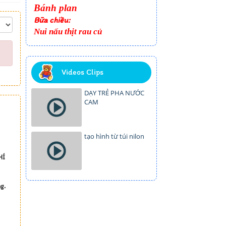
Bánh plan
Bữa chiều:
Nui nấu thịt rau củ
Videos Clips
DẠY TRẺ PHA NƯỚC
CAM
tạo hình từ túi nilon
HÍ
g.