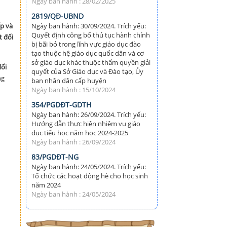
Ngày ban hành : 28/02/2025
2819/QĐ-UBND
ếp và
Ngày ban hành: 30/09/2024. Trích yếu:
Quyết định công bố thủ tục hành chính
t đối
bị bãi bỏ trong lĩnh vực giáo dục đào
tạo thuộc hệ giáo dục quốc dân và cơ
sở giáo dục khác thuộc thẩm quyền giải
đối
quyết của Sở Giáo dục và Đào tạo, Ủy
ng
ban nhân dân cấp huyện
Ngày ban hành : 15/10/2024
354/PGDĐT-GDTH
Ngày ban hành: 26/09/2024. Trích yếu:
Hướng dẫn thực hiện nhiệm vụ giáo
dục tiểu học năm học 2024-2025
Ngày ban hành : 26/09/2024
83/PGDĐT-NG
Ngày ban hành: 24/05/2024. Trích yếu:
Tổ chức các hoạt động hè cho học sinh
năm 2024
Ngày ban hành : 24/05/2024