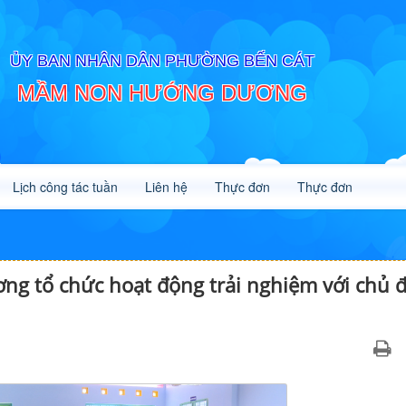
ỦY BAN NHÂN DÂN PHƯỜNG BẾN CÁT
MẦM NON HƯỚNG DƯƠNG
Lịch công tác tuần
Liên hệ
Thực đơn
Thực đơn
 tổ chức hoạt động trải nghiệm với chủ 