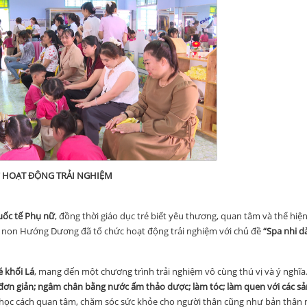
HOẠT ĐỘNG TRẢI NGHIỆM
uốc tế Phụ nữ
, đồng thời giáo dục trẻ biết yêu thương, quan tâm và thể hiện
non Hướng Dương đã tổ chức hoạt động trải nghiệm với chủ đề
“Spa nhi d
é khối Lá
, mang đến một chương trình trải nghiệm vô cùng thú vị và ý nghĩa
đơn giản; ngâm chân bằng nước ấm thảo dược; làm tóc; làm quen với các sả
c học cách quan tâm, chăm sóc sức khỏe cho người thân cũng như bản thân