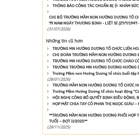
THÔNG BÁO CÔNG TÁC CHUẨN BỊ 🩺 KHÁM SỨC
CHI BỘ TRƯỜNG MẦM NON HƯỚNG DƯƠNG TỔ CHỨ
79 NĂM NGÀY THƯƠNG BINH - LIỆT SĨ (27/7/1947 –
(31/07/2026)
Những tin cũ hơn
TRƯỜNG MN HƯỚNG DƯƠNG TỔ CHỨC LIÊN HOA
CHI ĐOÀN TRƯỜNG MẦM NON HƯỚNG DƯƠNG Đ
TRƯỜNG MN HƯỚNG DƯƠNG TỔ CHỨC CHÀO CỜ 
TRƯỜNG TRƯỜNG MN HƯỚNG DƯƠNG HƯỚNG DẪN
Trường Mầm non Hướng Dương tổ chức buổi tập hu
(28/01/2026)
TRƯỜNG MẦM NON HƯỚNG DƯƠNG TỔ CHỨC HỘI 
Trường Mầm Hướng Dương tổ chức hoạt động “Cùng
HỘI NGHỊ CÔNG BỐ QUYẾT ĐỊNH ĐIỀU ĐỘNG,
HỌP MẶT CHIA TAY CÔ PHAN THỊ NGỌC GIÀU 
**TRƯỜNG MẦM NON HƯỚNG DƯƠNG PHỐI HỢP TR
TUỔI – ĐỢT II/2025**
(28/11/2025)