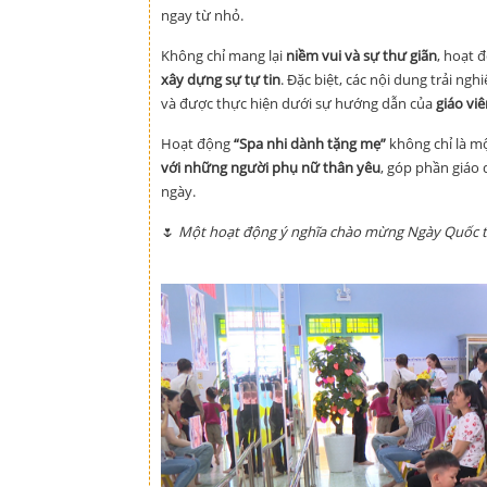
ngay từ nhỏ.
Không chỉ mang lại
niềm vui và sự thư giãn
, hoạt 
xây dựng sự tự tin
. Đặc biệt, các nội dung trải ng
và được thực hiện dưới sự hướng dẫn của
giáo vi
Hoạt động
“Spa nhi dành tặng mẹ”
không chỉ là mộ
với những người phụ nữ thân yêu
, góp phần giáo 
ngày.
🌷
Một hoạt động ý nghĩa chào mừng Ngày Quốc 