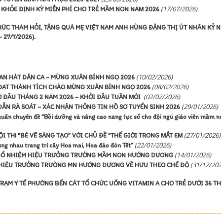
(17/07/2026)
 KHỎE ĐỊNH KỲ MIỄN PHÍ CHO TRẺ MẦM NON NĂM 2026
C THĂM HỎI, TẶNG QUÀ MẸ VIỆT NAM ANH HÙNG ĐẶNG THỊ ÚT NHÂN KỶ N
 27/7/2026).
(10/02/2026)
N HÁT DÂN CA – MỪNG XUÂN BÍNH NGỌ 2026
(08/02/2026)
ẠT THÀNH TÍCH CHÀO MỪNG XUÂN BÍNH NGỌ 2026
(02/02/2026)
ĐẦU THÁNG 2 NĂM 2026 – KHỞI ĐẦU TUẦN MỚI
(29/01/2026)
 RÀ SOÁT – XÁC NHẬN THÔNG TIN HỒ SƠ TUYỂN SINH 2026
ấn chuyên đề “Bồi dưỡng và nâng cao năng lực số cho đội ngũ giáo viên mầm n
(27/01/2026)
THI "BÉ VẼ SÁNG TẠO" VỚI CHỦ ĐỀ “THẾ GIỚI TRONG MẮT EM
(22/01/2026)
 nhau trang trí cây Hoa mai, Hoa đào đón Tết”
(14/01/2026)
 BỔ NHIỆM HIỆU TRƯỞNG TRƯỜNG MẦM NON HƯỚNG DƯƠNG
(31/12/202
– HIỆU TRƯỞNG TRƯỜNG MN HƯỚNG DƯƠNG VỀ HƯU THEO CHẾ ĐỘ
ẠM Y TẾ PHƯỜNG BẾN CÁT TỔ CHỨC UỐNG VITAMIN A CHO TRẺ DƯỚI 36 T