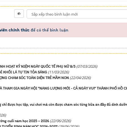
viên chính thức
để có thể bình luận
(07/03/2026)
H HOẠT KỶ NIỆM NGÀY QUỐC TẾ PHỤ NỮ 8/3
(11/03/2026)
É KHỐI LÁ TỰ TIN TỎA SÁNG
(22/04/2026)
ỢNG CHĂM SÓC TOÀN DIỆN TRẺ MẦM NON
 THAM GIA NGÀY HỘI "NĂNG LƯỢNG MỚI - CẢ NGÀY VUI" THÀNH PHỐ HỒ C
g chỉ được học tập, vui chơi mà còn được chăm sóc từng bữa ăn đầy đủ dinh dưỡn
026)
(22/06/2026)
rường cuối năm học 2025 – 2026
(29/06/2026)
TUYỂN SINH NĂM HỌC 2026-2027