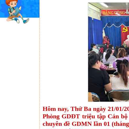
Hôm nay, Thứ Ba
ngày
21
/
01/2
Phòng
GDĐT triệu tập
Cán bộ 
chuyên đề GDMN
lần 01 (thán