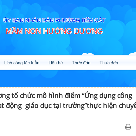
ỦY BAN NHÂN DÂN PHƯỜNG BẾN CÁT
MẦM NON HƯỚNG DƯƠNG
Lịch công tác tuần
Liên hệ
Thực đơn
Thực đơn
g tổ chức mô hình điểm “Ứng dụng công
ạt động giáo dục tại trường”thực hiện chuy