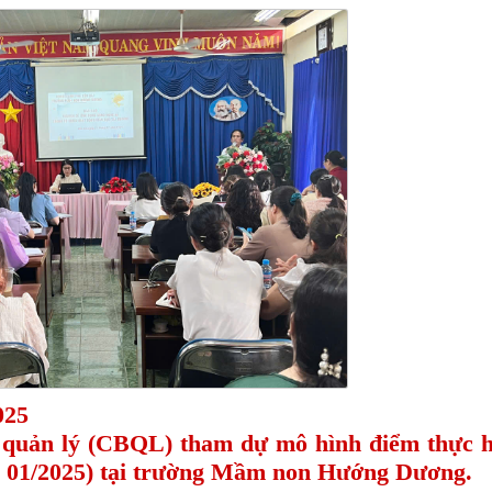
025
quản lý (CBQL) tham dự mô hình điểm thực h
g 01/2025)
tại trường Mầm non Hướng Dương.