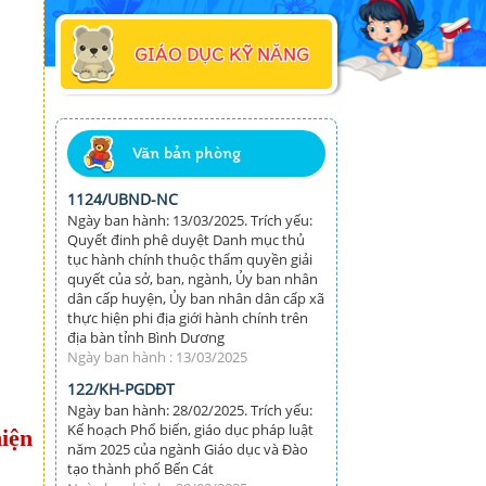
GIÁO DỤC KỸ NĂNG
Văn bản phòng
1124/UBND-NC
Ngày ban hành: 13/03/2025. Trích yếu:
Quyết đinh phê duyệt Danh mục thủ
tục hành chính thuộc thẩm quyền giải
quyết của sở, ban, ngành, Ủy ban nhân
dân cấp huyện, Ủy ban nhân dân cấp xã
thực hiện phi địa giới hành chính trên
địa bàn tỉnh Bình Dương
Ngày ban hành : 13/03/2025
122/KH-PGDĐT
Ngày ban hành: 28/02/2025. Trích yếu:
Kế hoạch Phổ biến, giáo dục pháp luật
iện
năm 2025 của ngành Giáo dục và Đào
tạo thành phố Bến Cát