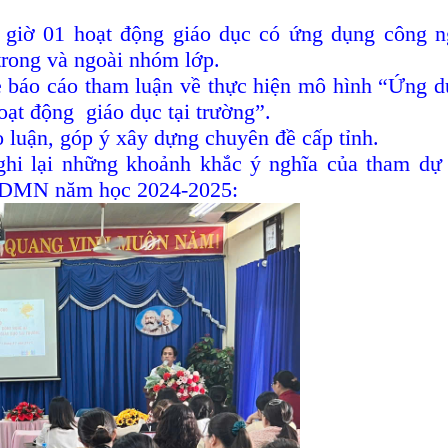
 giờ 01 hoạt động giáo dục có ứng dụng công 
trong và ngoài nhóm lớp.
e báo cáo tham luận về thực hiện mô hình “Ứng 
oạt động giáo dục tại trường”.
o luận, góp ý xây dựng chuyên đề cấp tỉnh.
ghi lại những khoảnh khắc ý nghĩa của
tham dự
 GDMN năm học 2024-2025: