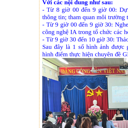
Với các nội dung như sau:
- Từ 8 giờ 00 đến 9 giờ 00: Dự
thông tin; tham quan môi trường 
- Từ 9 giờ 00 đến 9 giờ 30: Ngh
công nghệ IA trong tổ chức các h
- Từ 9 giờ 30 đến 10 giờ 30: Thả
Sau đây là 1 số hình ảnh được 
hình điểm thực hiện chuyên đề