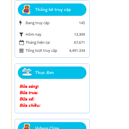
Thống kê truy cập
Đang truy cập
145
13,309
Hôm nay
Tháng hiện tại
67,671
Tổng lượt truy cập
4,491,334
Thực đơn
Bữa sáng:
Bữa trưa:
Bữa xế:
Bữa chiều:
Videos Clips