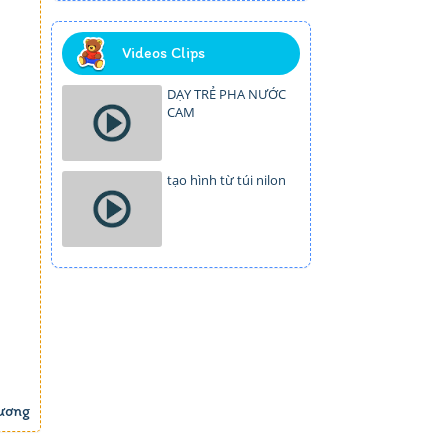
Videos Clips
DẠY TRẺ PHA NƯỚC
CAM
tạo hình từ túi nilon
ương