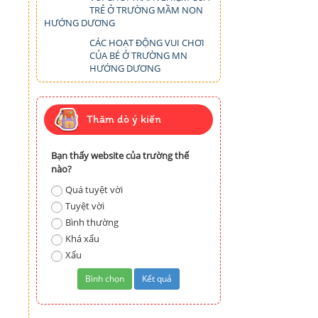
TRẺ Ở TRƯỜNG MẦM NON
HƯỚNG DƯƠNG
CÁC HOẠT ĐỘNG VUI CHƠI
CỦA BÉ Ở TRƯỜNG MN
HƯỚNG DƯƠNG
Thăm dò ý kiến
Bạn thấy website của trường thế
nào?
Quá tuyệt vời
Tuyệt vời
Bình thường
Khá xấu
Xấu