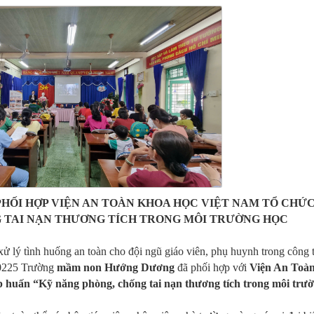
ỐI HỢP VIỆN AN TOÀN KHOA HỌC VIỆT NAM TỔ CHỨ
G TAI NẠN THƯƠNG TÍCH TRONG MÔI TRƯỜNG HỌC
ử lý tình huống an toàn cho đội ngũ giáo viên, phụ huynh trong công 
20225 Trường
mầm non Hướng Dương
đã phối hợp với
Viện An Toà
 huấn “Kỹ năng phòng, chống tai nạn thương tích trong môi trư