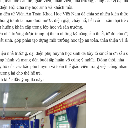
 toàn thể cán bộ, giáo viên, nhân viên, nhà trường, cùng các vị đại bi
diện Hội Cha mẹ học sinh và khách mời.
ên đến từ Viện An Toàn Khoa Học Việt Nam đã chia sẻ nhiều kiến thức
hòng tránh tai nạn đuối nước, điện giật, cháy nổ, bắt cóc – xâm hại trẻ
nh huống khẩn cấp trong lớp học và sân trường.
ên nhà trường được trang bị thêm những kỹ năng cần thiết, từ đó chủ đ
hát sinh, góp phần tạo dựng môi trường học tập an toàn, thân thiện và l
hiệu nhà trường, đại diện phụ huynh học sinh đã bày tỏ sự cảm ơn sâu 
g hành và mang đến buổi tập huấn vô cùng ý nghĩa. Đồng thời, nhà
g hộ của các bậc phụ huynh và toàn thể giáo viên trong việc cùng nhau
ơng lai cho thế hệ trẻ.
nh khắc đầy ý nghĩa này: