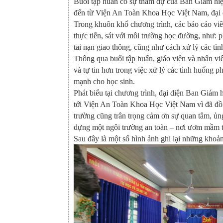
Buổi tập huấn có sự tham dự của Ban Giám hiệu,
đến từ Viện An Toàn Khoa Học Việt Nam, đại 
Trong khuôn khổ chương trình, các báo cáo vi
thực tiễn, sát với môi trường học đường, như: p
tai nạn giao thông, cũng như cách xử lý các tì
Thông qua buổi tập huấn, giáo viên và nhân vi
và tự tin hơn trong việc xử lý các tình huống p
mạnh cho học sinh.
Phát biểu tại chương trình, đại diện Ban Giám 
tới Viện An Toàn Khoa Học Việt Nam vì đã đồn
trường cũng trân trọng cảm ơn sự quan tâm, ủn
dựng một ngôi trường an toàn – nơi ươm mầm tư
Sau đây là một số hình ảnh ghi lại những khoả