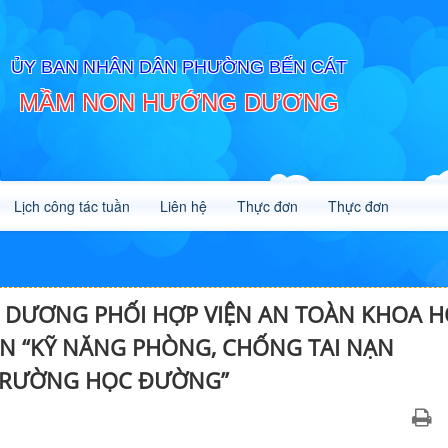
ỦY BAN NHÂN DÂN PHƯỜNG BẾN CÁT
MẦM NON HƯỚNG DƯƠNG
Lịch công tác tuần
Liên hệ
Thực đơn
Thực đơn
ƯƠNG PHỐI HỢP VIỆN AN TOÀN KHOA H
ẤN “KỸ NĂNG PHÒNG, CHỐNG TAI NẠN
TRƯỜNG HỌC ĐƯỜNG”