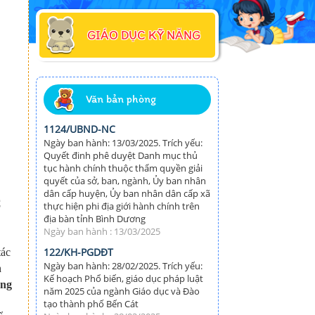
GIÁO DỤC KỸ NĂNG
Văn bản phòng
1124/UBND-NC
Ngày ban hành: 13/03/2025. Trích yếu:
Quyết đinh phê duyệt Danh mục thủ
tục hành chính thuộc thẩm quyền giải
quyết của sở, ban, ngành, Ủy ban nhân
dân cấp huyện, Ủy ban nhân dân cấp xã
C
thực hiện phi địa giới hành chính trên
địa bàn tỉnh Bình Dương
Ngày ban hành : 13/03/2025
122/KH-PGDĐT
tác
Ngày ban hành: 28/02/2025. Trích yếu:
n
Kế hoạch Phổ biến, giáo dục pháp luật
ờng
năm 2025 của ngành Giáo dục và Đào
tạo thành phố Bến Cát