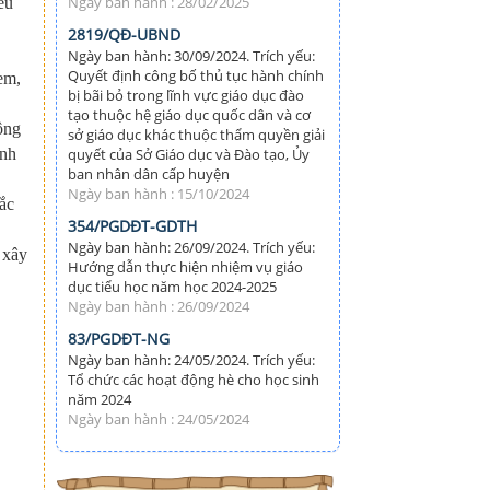
Ngày ban hành : 28/02/2025
ểu
2819/QĐ-UBND
Ngày ban hành: 30/09/2024. Trích yếu:
Quyết định công bố thủ tục hành chính
 em,
bị bãi bỏ trong lĩnh vực giáo dục đào
tạo thuộc hệ giáo dục quốc dân và cơ
ộng
sở giáo dục khác thuộc thẩm quyền giải
ành
quyết của Sở Giáo dục và Đào tạo, Ủy
ban nhân dân cấp huyện
Ngày ban hành : 15/10/2024
sắc
354/PGDĐT-GDTH
Ngày ban hành: 26/09/2024. Trích yếu:
 xây
Hướng dẫn thực hiện nhiệm vụ giáo
dục tiểu học năm học 2024-2025
Ngày ban hành : 26/09/2024
83/PGDĐT-NG
Ngày ban hành: 24/05/2024. Trích yếu:
Tổ chức các hoạt động hè cho học sinh
năm 2024
Ngày ban hành : 24/05/2024