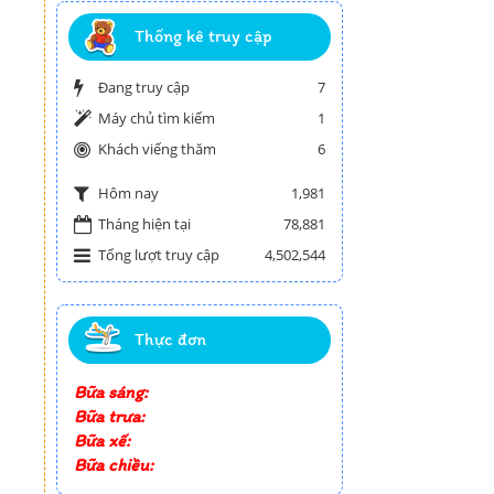
Thống kê truy cập
Đang truy cập
7
Máy chủ tìm kiếm
1
Khách viếng thăm
6
1,981
Hôm nay
Tháng hiện tại
78,881
Tổng lượt truy cập
4,502,544
Thực đơn
Bữa sáng:
Bữa trưa:
Bữa xế:
Bữa chiều: