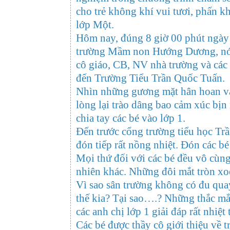
cho trẻ không khí vui tươi, phấn khơ
lớp Một.
Hôm nay, đúng 8 giờ 00 phút ngày 
trường Mầm non Hướng Dương, nón 
cô giáo, CB, NV nhà trường và các 
đến Trường Tiểu Trần Quốc Tuấn.
Nhìn những gương mặt hân hoan và 
lòng lại trào dâng bao cảm xúc bịn 
chia tay các bé vào lớp 1.
Đến trước cổng trường tiểu học Trầ
đón tiếp rất nồng nhiệt. Đón các bé
Mọi thứ đối với các bé đều vô cùng
nhiên khác. Những đôi mắt tròn xoe
Vì sao sân trường không có đu quay,
thế kia? Tại sao….? Những thắc mắc
các anh chị lớp 1 giải đáp rất nhiệt 
Các bé được thầy cô giới thiệu về 