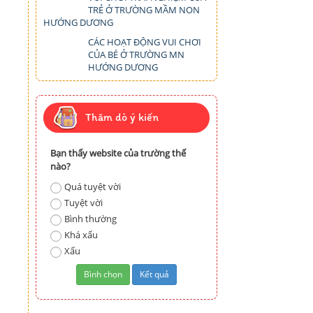
TRẺ Ở TRƯỜNG MẦM NON
HƯỚNG DƯƠNG
CÁC HOẠT ĐỘNG VUI CHƠI
CỦA BÉ Ở TRƯỜNG MN
HƯỚNG DƯƠNG
Thăm dò ý kiến
Bạn thấy website của trường thế
nào?
Quá tuyệt vời
Tuyệt vời
Bình thường
Khá xấu
Xấu