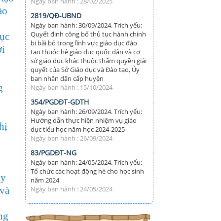
Ngày ban hành : 28/02/2025
ào
2819/QĐ-UBND
Ngày ban hành: 30/09/2024. Trích yếu:
Quyết định công bố thủ tục hành chính
hục
bị bãi bỏ trong lĩnh vực giáo dục đào
ới
tạo thuộc hệ giáo dục quốc dân và cơ
sở giáo dục khác thuộc thẩm quyền giải
quyết của Sở Giáo dục và Đào tạo, Ủy
ban nhân dân cấp huyện
g
Ngày ban hành : 15/10/2024
354/PGDĐT-GDTH
Ngày ban hành: 26/09/2024. Trích yếu:
Hướng dẫn thực hiện nhiệm vụ giáo
hị
dục tiểu học năm học 2024-2025
Ngày ban hành : 26/09/2024
83/PGDĐT-NG
Ngày ban hành: 24/05/2024. Trích yếu:
Tổ chức các hoạt động hè cho học sinh
ãy
năm 2024
 và
Ngày ban hành : 24/05/2024
ng