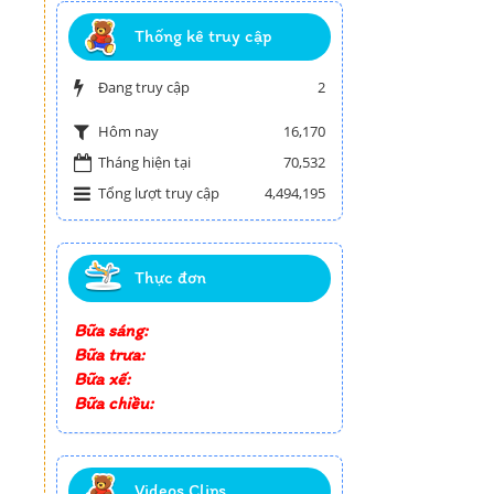
Thống kê truy cập
Đang truy cập
2
16,170
Hôm nay
Tháng hiện tại
70,532
Tổng lượt truy cập
4,494,195
Thực đơn
Bữa sáng:
Bữa trưa:
Bữa xế:
Bữa chiều:
Videos Clips