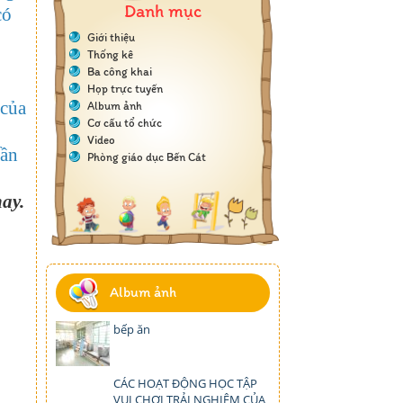
Danh mục
có
Giới thiệu
Thống kê
Ba công khai
Họp trực tuyến
 của
Album ảnh
Cơ cấu tổ chức
Video
rần
Phòng giáo dục Bến Cát
ay.
Album ảnh
bếp ăn
CÁC HOẠT ĐỘNG HỌC TẬP
VUI CHƠI TRẢI NGHIỆM CỦA