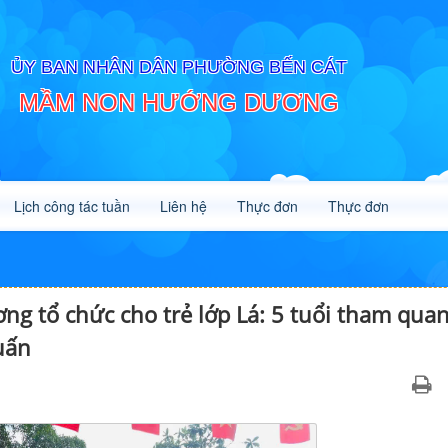
ỦY BAN NHÂN DÂN PHƯỜNG BẾN CÁT
MẦM NON HƯỚNG DƯƠNG
Lịch công tác tuần
Liên hệ
Thực đơn
Thực đơn
 tổ chức cho trẻ lớp Lá: 5 tuổi tham qua
uấn