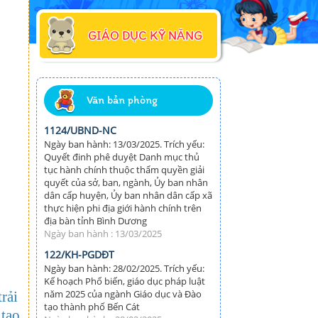
GIÁO DỤC KỸ NĂNG
Văn bản phòng
1124/UBND-NC
Ngày ban hành: 13/03/2025. Trích yếu:
Quyết đinh phê duyệt Danh mục thủ
tục hành chính thuộc thẩm quyền giải
quyết của sở, ban, ngành, Ủy ban nhân
dân cấp huyện, Ủy ban nhân dân cấp xã
thực hiện phi địa giới hành chính trên
địa bàn tỉnh Bình Dương
Ngày ban hành : 13/03/2025
122/KH-PGDĐT
Ngày ban hành: 28/02/2025. Trích yếu:
Kế hoạch Phổ biến, giáo dục pháp luật
năm 2025 của ngành Giáo dục và Đào
rải
tạo thành phố Bến Cát
tạo