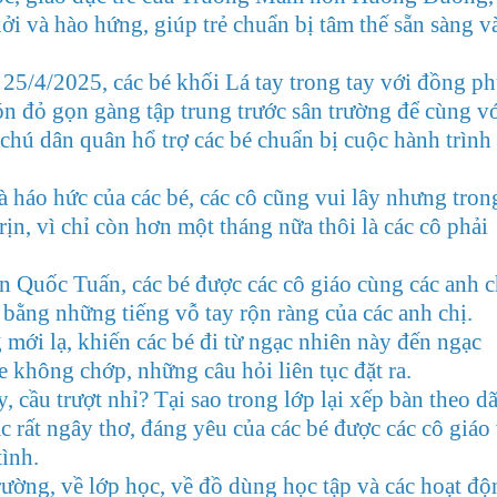
̉i và hào hứng, giúp trẻ chuẩn bị tâm thế sẵn sàng v
25/4/2025, các bé khối Lá tay trong tay với đồng p
đỏ gọn gàng tập trung trước sân trường để cùng v
chú dân quân hổ trợ các bé chuẩn bị cuộc hành trình
háo hức của các bé, các cô cũng vui lây nhưng tron
rịn, vì chỉ còn hơn một tháng nữa thôi là các cô phải
n Quốc Tuấn, các bé được các cô giáo cùng các anh c
 bằng những tiếng vỗ tay rộn ràng của các anh chị.
 mới lạ, khiến các bé đi từ ngạc nhiên này đến ngạc
 không chớp, những câu hỏi liên tục đặt ra.
 cầu trượt nhỉ? Tại sao trong lớp lại xếp bàn theo d
 rất ngây thơ, đáng yêu của các bé được các cô giáo
tình.
trường, về lớp học, về đồ dùng học tập và các hoạt độ